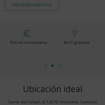
VER APARTAMENTOS
nitaria
Wi-Fi gratuito
Admite mascotas b
petición (1 por
apartamento): 7 €/
Ubicación ideal
Carrer del Calvari, 4, 12570; Alcocebre, Castellón