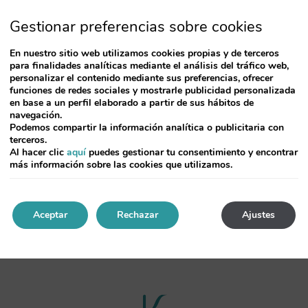
key
to
Gestionar preferencias sobre cookies
ract
interact
h
with
En nuestro sitio web utilizamos cookies propias y de terceros
the
para finalidades analíticas mediante el análisis del tráfico web,
endar
calendar
personalizar el contenido mediante sus preferencias, ofrecer
and
funciones de redes sociales y mostrarle publicidad personalizada
ect
select
en base a un perfil elaborado a partir de sus hábitos de
a
navegación.
e.
date.
Podemos compartir la información analítica o publicitaria con
ss
Press
terceros.
the
Al hacer clic
aquí
puedes gestionar tu consentimiento y encontrar
stion
question
más información sobre las cookies que utilizamos.
k
mark
key
to
recibe nuestras mejores
ofertas y
get
Aceptar
Rechazar
Ajustes
the
board
keyboard
rtcuts
shortcuts
for
nging
changing
es.
dates.