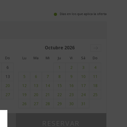
Días en los que aplica la oferta
Octubre
2026
Do
Lu
Ma
Mi
Ju
Vi
Sá
Do
6
1
2
3
4
13
5
6
7
8
9
10
11
20
12
13
14
15
16
17
18
27
19
20
21
22
23
24
25
26
27
28
29
30
31