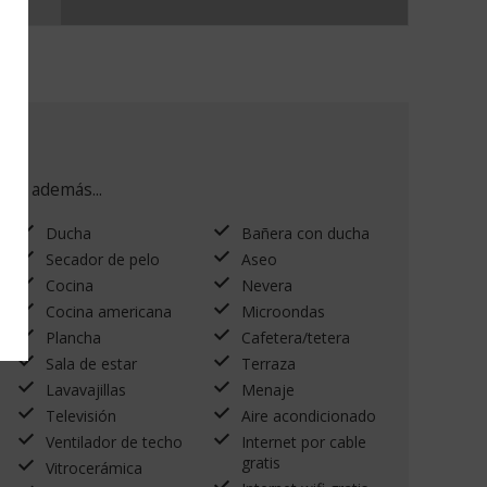
y además...
Ducha
Bañera con ducha
Secador de pelo
Aseo
Cocina
Nevera
Cocina americana
Microondas
Plancha
Cafetera/tetera
Sala de estar
Terraza
Lavavajillas
Menaje
Televisión
Aire acondicionado
Ventilador de techo
Internet por cable
gratis
Vitrocerámica