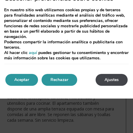
En nuestro sitio web utilizamos cookies propias y de terceros
para finalidades analíticas mediante el análisis del tráfico web,
personalizar el contenido mediante sus preferencias, ofrecer
funciones de redes sociales y mostrarle publicidad personalizada
a
en base a un perfil elaborado a partir de sus hábitos de
navegación.
Podemos compartir la información analítica o publicitaria con
terceros.
Apartamento larga estancia
Al hacer clic
aquí
puedes gestionar tu consentimiento y encontrar
más información sobre las cookies que utilizamos.
Apartamento reformado de 35m2 tiene un dormitorio
con cama doble y un salón con sofá cama para dos.
Tiene baño privado con ducha y cocina. Puede acoger
Aceptar
Rechazar
Ajustes
hasta 4 personas. Cuenta con aire acondicionado en la
sala de estar y mobiliario renovado. La cocina está
totalmente equipada con nevera grande, fogones
eléctricos, lavavajillas, cafetera, microondas y
utensilios para cocinar. El apartamento también
dispone de una amplia terraza equipada con mesa para
comidas al aire libre. Se reponen las sábanas y toallas
cada semana. Sin servicio limpieza.