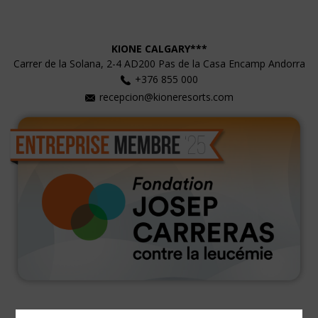
KIONE CALGARY***
Carrer de la Solana, 2-4
AD200
Pas de la Casa
Encamp
Andorra
+376 855 000
recepcion@kioneresorts.com