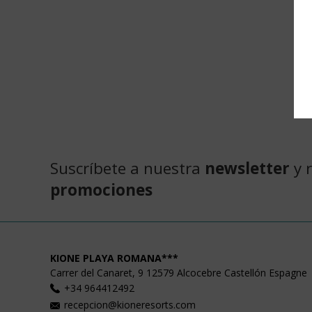
Suscríbete a nuestra
newsletter
y 
promociones
KIONE PLAYA ROMANA***
Carrer del Canaret, 9
12579
Alcocebre
Castellón
Espagne
+34 964412492
recepcion@kioneresorts.com