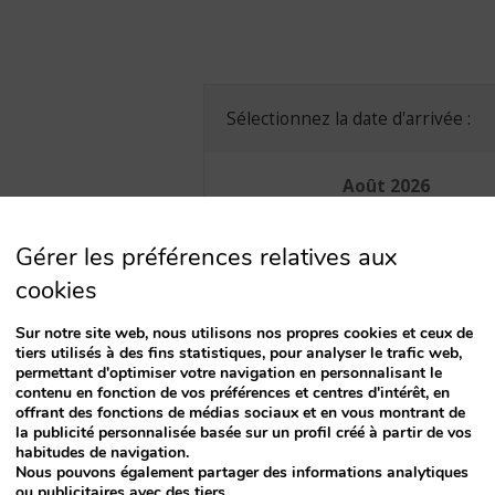
key
to
ct
interact
with
the
dar
calendar
Sélectionnez la date d'arrivée :
and
select
a
Août
2026
date.
Press
Lu
Ma
Me
Je
Ve
Sa
the
Gérer les préférences relatives aux
ion
question
1
 de
mark
cookies
3
4
5
6
7
8
o para
key
to
Sur notre site web, nous utilisons nos propres cookies et ceux de
10
11
12
13
14
15
get
tiers utilisés à des fins statistiques, pour analyser le trafic web,
the
17
18
19
20
21
22
permettant d'optimiser votre navigation en personnalisant le
ard
keyboard
contenu en fonction de vos préférences et centres d'intérêt, en
24
25
26
27
28
29
cuts
shortcuts
offrant des fonctions de médias sociaux et en vous montrant de
for
la publicité personnalisée basée sur un profil créé à partir de vos
31
ing
changing
habitudes de navigation.
.
dates.
Nous pouvons également partager des informations analytiques
ou publicitaires avec des tiers.