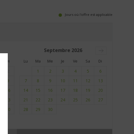
Jours où l'offre est applicable
Septembre
2026
Di
Lu
Ma
Me
Je
Ve
Sa
Di
2
1
2
3
4
5
6
9
7
8
9
10
11
12
13
16
14
15
16
17
18
19
20
23
21
22
23
24
25
26
27
30
28
29
30