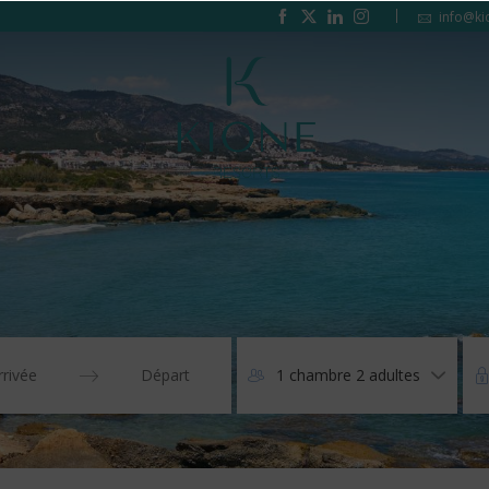
info@ki
1 chambre 2 adultes
Press
the
down
arrow